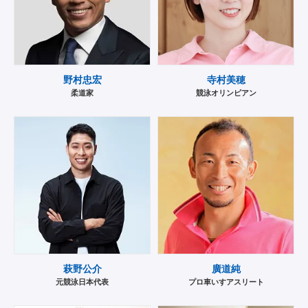
野村忠宏
寺村美穂
柔道家
競泳オリンピアン
萩野公介
廣道純
元競泳日本代表
プロ車いすアスリート