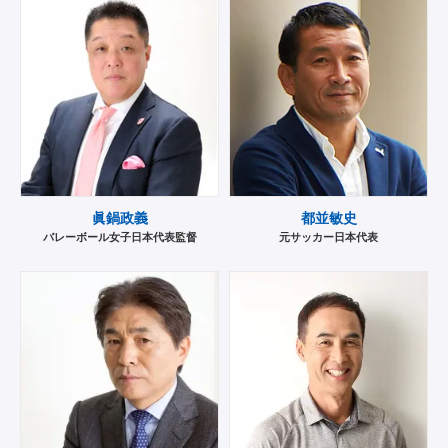
眞鍋政義
都並敏史
バレーボール女子日本代表監督
元サッカー日本代表