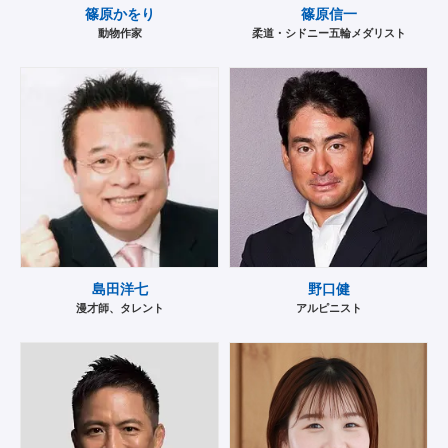
篠原かをり
篠原信一
動物作家
柔道・シドニー五輪メダリスト
島田洋七
野口健
漫才師、タレント
アルピニスト