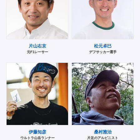
片山右京
松元卓巳
元F1レーサー
デフサッカー選手
伊藤知彦
桑村雅治
ウルトラ山岳ランナー
片足のアルピニスト