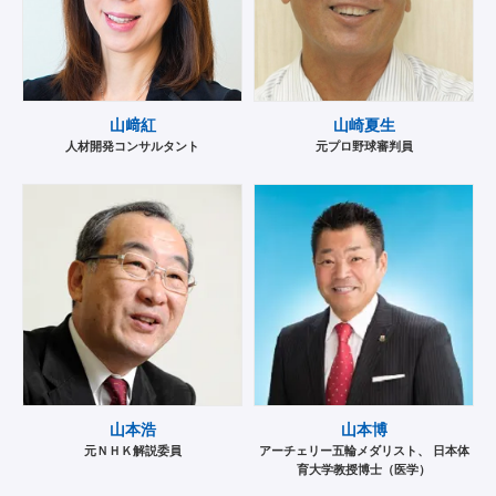
山﨑紅
山崎夏生
人材開発コンサルタント
元プロ野球審判員
山本浩
山本博
元ＮＨＫ解説委員
アーチェリー五輪メダリスト、 日本体
育大学教授博士（医学）