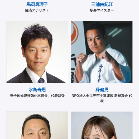
馬渕磨理子
三浦由紀江
経済アナリスト
駅弁マイスター
水鳥寿思
緑健児
男子体操競技強化本部長、代表監督
NPO法人全世界空手道連盟 新極真会 代
表