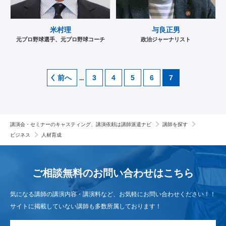
米村理
与良正男
元プロ野球選手、元プロ野球コーチ
政治ジャーナリスト
前へ
3
4
5
6
7
...
講演会・セミナーのキャスティング、講演依頼は講師派遣ナビ
講師を探す
ビジネス
人材育成
ご相談無料のお問い合わせは
こちら
気になる講師の講演内容・講演料など、お気軽にお問い合わせください！！
サイトに掲載していない講師も多数所属しております！