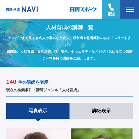
電話
人材育成の講師一覧
テレビでよく見る有名人や著名な文化人、経営者や監督経験のあるアスリートま
で。
組織論、人材育成、女性活躍、IT、安全、セキュリティなどビジネスに役立つ講演
テーマを持つ講師をご紹介します。
140
件の講師を表示
現在の検索条件：講師ジャンル「人材育成」
写真表示
詳細表示