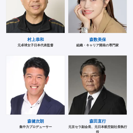
村上恭和
森数美保
元卓球女子日本代表監督
組織・キャリア開発の専門家
森健次朗
森田直行
集中力プロデューサー
元京セラ副会長、元日本航空副社長執行
役