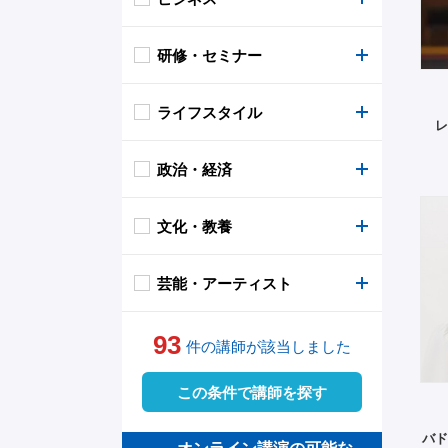
研修・セミナー
相撲
命の大切さ
弁護士
平等
セキュリティ
ライフスタイル
ボクシング
人生・経験談・体験談
大学教授
LGBTQ
グローバル
防災
レ
政治・経済
格闘技
生き方
グローバル
平和
弁護士
テレワーク
闘病
文化・教養
ゴルフ
家族
進路・キャリア・不登校
介護 福祉
人材育成
アンガーマネジメント
旅
エコノミスト
芸能・アーティスト
競馬・レース
モチベーション・挑戦
幼少・青少年教育
経営論
営業・販売
健康・医学
政治
コメンテーター・キャスター
93
オリンピック
目標達成
育児・子育て
リーダーシップ
ビジネスマナー
美容
国際情勢
ジャーナリスト・評論家
俳優・声優
件の講師が該当しました
この条件で講師を探す
パラリンピック・パラ競技
夢
夢・目標
コミュニケーション
クレーム対応
料理
経済
俳句・短歌・川柳
タレント・アイドル
バド