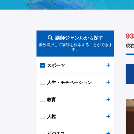
93
講師ジャンルから探す
複数選択して講師を検索することができま
現
す。
スポーツ
人生・モチベーション
監督・コーチ
教育
プロ野球
逆境
人権
アマチュア野球（高校野球）
女性
AI・IT・IoT・ICT
ビジネス
サッカー
老後
金融
障がい