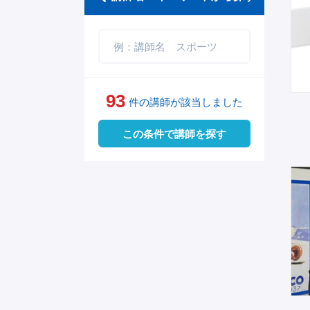
体操
実験・パフォーマンス
メンタルヘルス
プレゼンテーション
住まい
社会
伝統芸能
柔道
気象予報士・防災士
自己管理
グローバルスキル
防犯
インターネット
歌手
バドミントン
ダイバーシティ
防災
朗読
93
件の講師が該当しました
卓球
起業
自然・アウトドア
将棋・囲碁
この条件で講師を探す
レスリング
マインドフルネス
終活・相続
ウィンタースポーツ
AI DX IT IoT
恋愛・婚活・結婚
スケート
安全・危機管理
コミュニケーション
スキー・スノボ
パフォーマンス能力
収納・片付け