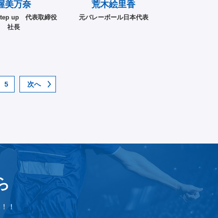
渥美万奈
荒木絵里香
tep up 代表取締役
元バレーボール日本代表
社長
5
次へ
ら
い！！