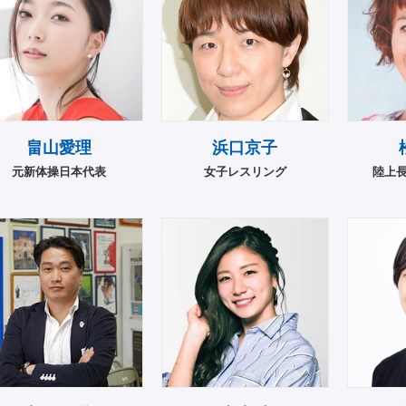
畠山愛理
浜口京子
元新体操日本代表
女子レスリング
陸上