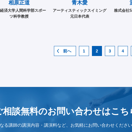
相原正道
青木愛
経済大学人間科学部スポー
アーティスティックスイミング
株式会社S
ツ科学教授
元日本代表
前へ
1
2
3
4
ご相談無料のお問い合わせは
こち
なる講師の講演内容・講演料など、お気軽にお問い合わせくださ