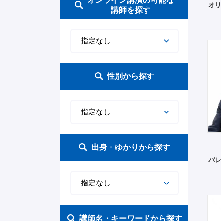
オンライン講演の可能な
メダリスト
気づき
いじめ問題
マーケティング
ストレスフリー
マネー・資産運用
金融
マナー
アナウンサー・MC
オリ
講師を探す
ネットリテラシー（スマホ・
バレーボール
冒険
マネジメント
ハラスメント
不動産
憲法・法律
歴史
音楽
インターネット）
ラグビー
自己啓発
生涯学習
チームワーク
コンプライアンス
インテリア
地方活性化
伝統・日本文化
写真家
性別から探す
テニス
子どもの人権
組織論
コミュニケーション
趣味
農業
世界文化
映画・舞台
バスケットボール
学力向上・受験
SDGs
顧客満足
お酒・グルメ
地産地消
アート・芸術
作家・漫画家
水泳
食育
働き方改革
新入社員
ファッション
株式投資・金融
宗教
落語
出身・ゆかりから探す
バレ
多様性（LGBT・異文化交流
マラソン
女性活躍
リーダーシップ
介護
インバウンド
言語
パフォーマー
など）
陸上競技
環境・科学
キャリア
ホスピタリティ
ワークライフバランス
地方自治
文学
お笑い
講師名・キーワードから探す