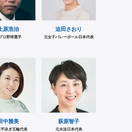
上原浩治
迫田さおり
プロ野球選手
元女子バレーボール日本代表
田中雅美
萩原智子
泳平泳ぎ五輪代表
元水泳日本代表