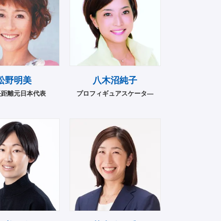
松野明美
八木沼純子
長距離元日本代表
プロフィギュアスケータ―