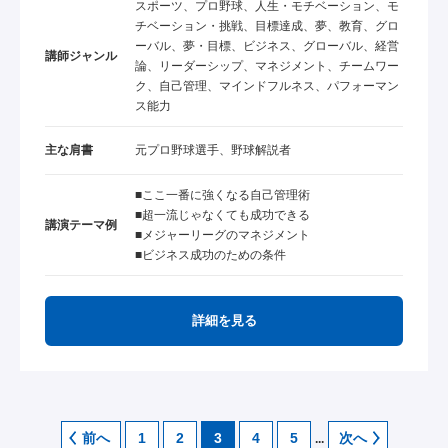
スポーツ、プロ野球、人生・モチベーション、モ
チベーション・挑戦、目標達成、夢、教育、グロ
ーバル、夢・目標、ビジネス、グローバル、経営
講師ジャンル
論、リーダーシップ、マネジメント、チームワー
ク、自己管理、マインドフルネス、パフォーマン
ス能力
主な肩書
元プロ野球選手、野球解説者
■ここ一番に強くなる自己管理術
■超一流じゃなくても成功できる
講演テーマ例
■メジャーリーグのマネジメント
■ビジネス成功のための条件
詳細を見る
前へ
1
2
3
4
5
次へ
...