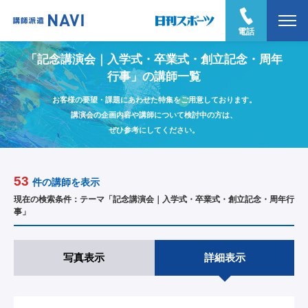
電話
「記念講演会｜入学式・卒業式・創立記念・周年
行事」の講師一覧
お客様の要望・課題にあわせた特集をご用意しております。
講演会の企画内容や講師について検討中の方は、
ぜひ参考にしてください。
53
件の講師を表示
現在の検索条件：テーマ「記念講演会｜入学式・卒業式・創立記念・周年行
事」
写真表示
詳細表示