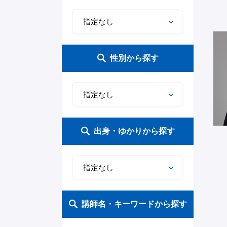
メダリスト
気づき
いじめ問題
マーケティング
ストレスフリー
マネー・資産運用
金融
マナー
アナウンサー・MC
ネットリテラシー（スマホ・
バレーボール
冒険
マネジメント
ハラスメント
不動産
憲法・法律
歴史
音楽
インターネット）
性別から探す
ラグビー
自己啓発
生涯学習
チームワーク
コンプライアンス
インテリア
地方活性化
伝統・日本文化
写真家
テニス
子どもの人権
組織論
コミュニケーション
趣味
農業
世界文化
映画・舞台
バスケットボール
学力向上・受験
SDGs
顧客満足
お酒・グルメ
地産地消
アート・芸術
作家・漫画家
出身・ゆかりから探す
水泳
食育
働き方改革
新入社員
ファッション
株式投資・金融
宗教
落語
多様性（LGBT・異文化交流
マラソン
女性活躍
リーダーシップ
介護
インバウンド
言語
パフォーマー
など）
講師名・キーワードから探す
陸上競技
環境・科学
キャリア
ホスピタリティ
ワークライフバランス
地方自治
文学
お笑い