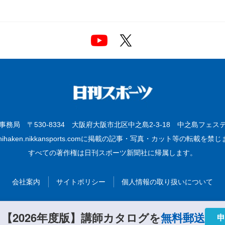
ビ事務局
〒530-8334 大阪府大阪市北区中之島2-3-18 中之島フェ
shihaken.nikkansports.comに掲載の記事・写真・カット等の転載を禁
すべての著作権は日刊スポーツ新聞社に帰属します。
会社案内
サイトポリシー
個人情報の取り扱いについて
【2026年度版】講師カタログを
無料郵送
！
申
(C)2018, Nikkan Sports News.