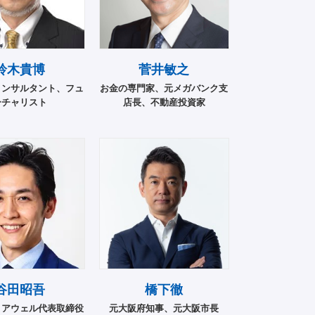
鈴木貴博
菅井敏之
コンサルタント、フュ
お金の専門家、元メガバンク支
ーチャリスト
店長、不動産投資家
谷田昭吾
橋下徹
コアウェル代表取締役
元大阪府知事、元大阪市長