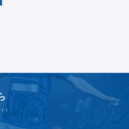
ら
い！！