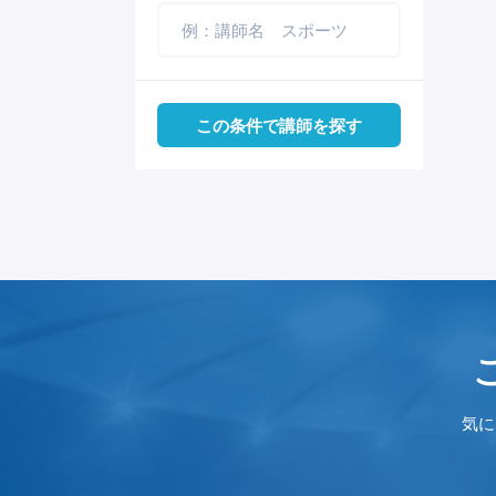
体操
実験・パフォーマンス
メンタルヘルス
プレゼンテーション
住まい
社会
伝統芸能
柔道
気象予報士・防災士
自己管理
グローバルスキル
防犯
インターネット
歌手
この条件で講師を探す
バドミントン
ダイバーシティ
防災
朗読
卓球
起業
自然・アウトドア
将棋・囲碁
レスリング
マインドフルネス
終活・相続
ウィンタースポーツ
AI DX IT IoT
恋愛・婚活・結婚
スケート
安全・危機管理
コミュニケーション
気に
スキー・スノボ
パフォーマンス能力
収納・片付け