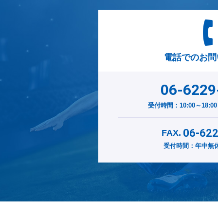
その他スポーツ全般
シニアライフ
ヨガ・ストレッチ
夫婦
電話でのお問
ダンス
ストレッチ・ヨガ
06-6229
トレーニング
風水・占い
受付時間：10:00～18:
eスポーツ
ダイエット
06-62
FAX.
受付時間：年中無休