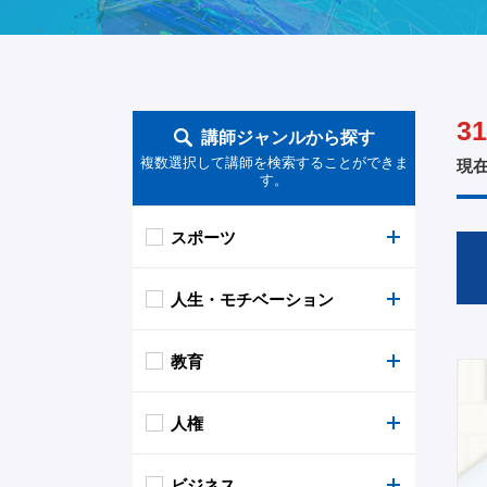
31
講師ジャンルから探す
複数選択して講師を検索することができま
現
す。
スポーツ
人生・モチベーション
監督・コーチ
教育
プロ野球
逆境
人権
アマチュア野球（高校野球）
女性
AI・IT・IoT・ICT
ビジネス
サッカー
老後
金融
障がい