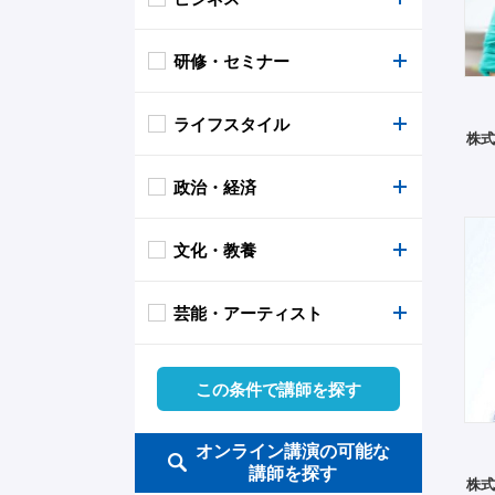
研修・セミナー
相撲
命の大切さ
弁護士
平等
セキュリティ
ライフスタイル
ボクシング
人生・経験談・体験談
大学教授
LGBTQ
グローバル
防災
株式
政治・経済
格闘技
生き方
グローバル
平和
弁護士
テレワーク
闘病
文化・教養
ゴルフ
家族
進路・キャリア・不登校
介護 福祉
人材育成
アンガーマネジメント
旅
エコノミスト
芸能・アーティスト
競馬・レース
モチベーション・挑戦
幼少・青少年教育
経営論
営業・販売
健康・医学
政治
コメンテーター・キャスター
オリンピック
目標達成
育児・子育て
リーダーシップ
ビジネスマナー
美容
国際情勢
ジャーナリスト・評論家
俳優・声優
この条件で講師を探す
パラリンピック・パラ競技
夢
夢・目標
コミュニケーション
クレーム対応
料理
経済
俳句・短歌・川柳
タレント・アイドル
オンライン講演の可能な
講師を探す
株式