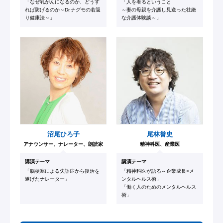
「なぜ乳がんになるのか、どうす
「人を看るということ
れば防げるのか～Dr.ナグモの若返
～妻の母親を介護し見送った壮絶
り健康法～」
な介護体験談～」
沼尾ひろ子
尾林誉史
アナウンサー、ナレーター、朗読家
精神科医、産業医
講演テーマ
講演テーマ
「脳梗塞による失語症から復活を
「精神科医が語る～企業成長×メ
遂げたナレーター」
ンタルヘルス術」
「働く人のためのメンタルヘルス
術」