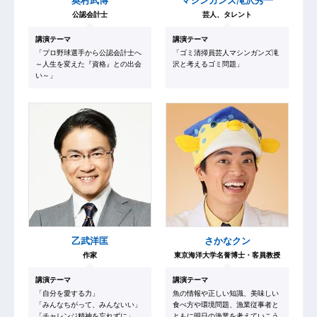
奥村武博
マシンガンズ滝沢秀一
公認会計士
芸人、タレント
講演テーマ
講演テーマ
「プロ野球選手から公認会計士へ
「ゴミ清掃員芸人マシンガンズ滝
～人生を変えた『資格』との出会
沢と考えるゴミ問題」
い～」
乙武洋匡
さかなクン
作家
東京海洋大学名誉博士・客員教授
講演テーマ
講演テーマ
「自分を愛する力」
魚の情報や正しい知識、美味しい
「みんなちがって、みんないい」
食べ方や環境問題、漁業従事者と
「チャレンジ精神を忘れずに」
ともに明日の漁業を考えていこう