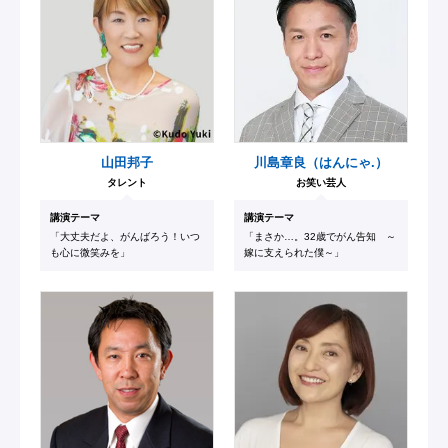
山田邦子
川島章良（はんにゃ.）
タレント
お笑い芸人
講演テーマ
講演テーマ
「大丈夫だよ、がんばろう！いつ
「まさか…。32歳でがん告知 ～
も心に微笑みを」
嫁に支えられた僕～」