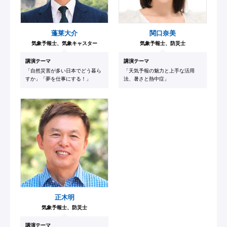
蓬莱大介
関口奈美
気象予報士、気象キャスター
気象予報士、防災士
講演テーマ
講演テーマ
「自然災害が多い日本でどう暮ら
「天気予報の魅力と上手な活用
すか」「夢を仕事にする！」
法、暑さと熱中症」
正木明
気象予報士、防災士
講演テーマ