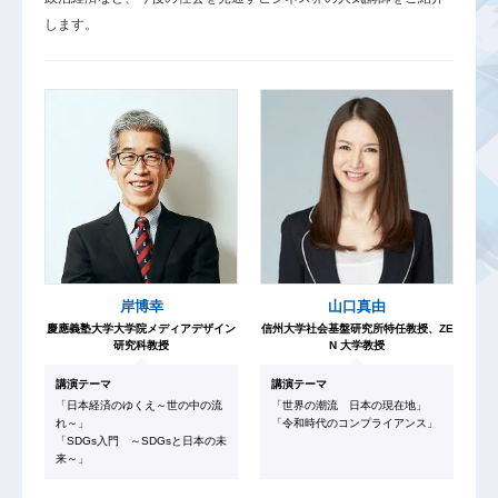
します。
岸博幸
山口真由
慶應義塾大学大学院メディアデザイン
信州大学社会基盤研究所特任教授、ZE
研究科教授
N 大学教授
講演テーマ
講演テーマ
「日本経済のゆくえ～世の中の流
「世界の潮流 日本の現在地」
れ～」
「令和時代のコンプライアンス」
「SDGs入門 ～SDGsと日本の未
来～」