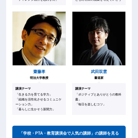
齋藤孝
武田双雲
明治大学教授
書道家
講演テーマ
講演テーマ
「生きる力を育てる学力」
「ポジティブとありがとうの教科
「組織を活性化させるコミュニケ
書」
ーション力」
「毎日を楽しむコツ」
「暮らしに生かそう新聞力」
「学校・PTA・教育講演会で人気の講師」の講師を見る