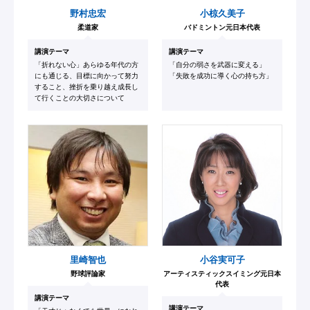
野村忠宏
小椋久美子
柔道家
バドミントン元日本代表
講演テーマ
講演テーマ
「折れない心」あらゆる年代の方
「自分の弱さを武器に変える」
にも通じる、目標に向かって努力
「失敗を成功に導く心の持ち方」
すること、挫折を乗り越え成長し
て行くことの大切さについて
里崎智也
小谷実可子
野球評論家
アーティスティックスイミング元日本
代表
講演テーマ
講演テーマ