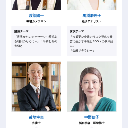
渡部陽一
馬渕磨理子
戦場カメラマン
経済アナリスト
講演テーマ
講演テーマ
「世界からのメッセージ～希望あ
「今必要な企業のリスク視点を経
る明日のために～」「平和と命の
営に生かす手法とSDGｓの取り組
大切さ」
み」
「金融リテラシー」
菊地幸夫
中野信子
弁護士
脳科学者、医学博士