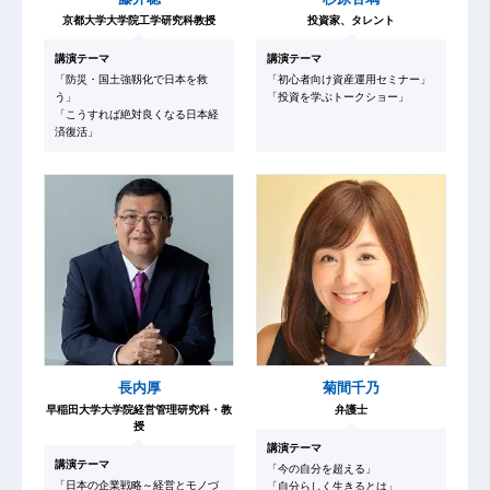
京都大学大学院工学研究科教授
投資家、タレント
講演テーマ
講演テーマ
「防災・国土強靱化で日本を救
「初心者向け資産運用セミナー」
う」
「投資を学ぶトークショー」
「こうすれば絶対良くなる日本経
済復活」
長内厚
菊間千乃
早稲田大学大学院経営管理研究科・教
弁護士
授
講演テーマ
講演テーマ
「今の自分を超える」
「日本の企業戦略～経営とモノづ
「自分らしく生きるとは」