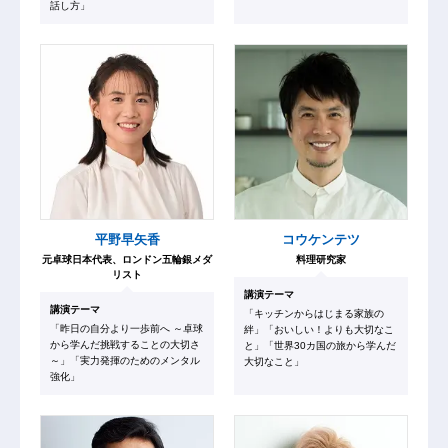
話し方」
平野早矢香
コウケンテツ
元卓球日本代表、ロンドン五輪銀メダ
料理研究家
リスト
講演テーマ
講演テーマ
「キッチンからはじまる家族の
「昨日の自分より一歩前へ ～卓球
絆」「おいしい！よりも大切なこ
から学んだ挑戦することの大切さ
と」「世界30カ国の旅から学んだ
～」「実力発揮のためのメンタル
大切なこと」
強化」