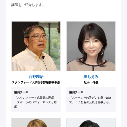
講師をご紹介します。
西野精治
堀ちえみ
スタンフォード大学医学部精神科教授
歌手・俳優
講演テーマ
講演テーマ
「スタンフォード式最高の睡眠」
「ステージⅣの舌ガンを乗り越え
「スポーツのパフォーマンスと睡
て」「子どもの元気は食事から」
眠」