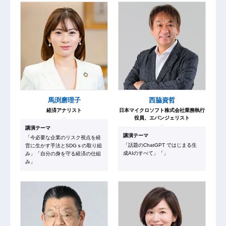
馬渕磨理子
西脇資哲
経済アナリスト
日本マイクロソフト株式会社業務執行
役員、エバンジェリスト
講演テーマ
講演テーマ
「今必要な企業のリスク視点を経
「話題のChatGPT ではじまる生
営に生かす手法とSDGｓの取り組
成AIのすべて」「」
み」「自分の身を守る経済の仕組
み」