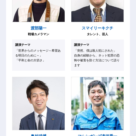
渡部陽一
スマイリーキクチ
戦場カメラマン
タレント、芸人
講演テーマ
講演テーマ
「世界からのメッセージ～希望あ
「突然、僕は殺人犯にされた」
る明日のために～」
自身の経験から、ネット犯罪の恐
「平和と命の大切さ」
怖や被害を防ぐ⽅法について語り
ます