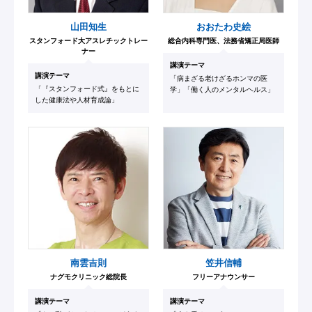
山田知生
おおたわ史絵
スタンフォード大アスレチックトレー
総合内科専門医、法務省矯正局医師
ナー
講演テーマ
講演テーマ
「病まざる老けざるホンマの医
「『スタンフォード式』をもとに
学」「働く人のメンタルヘルス」
した健康法や人材育成論」
南雲吉則
笠井信輔
ナグモクリニック総院長
フリーアナウンサー
講演テーマ
講演テーマ