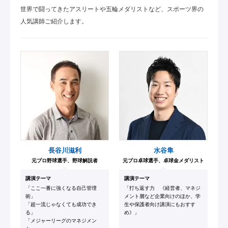
世界で闘ってきたアスリートや五輪メダリストなど、スポーツ界の
人気講師ご紹介します。
長谷川滋利
水谷隼
元プロ野球選手、野球解説者
元プロ卓球選手、卓球金メダリスト
講演テーマ
講演テーマ
「ここ一番に強くなる自己管理
「打ち返す力 《経営者、マネジ
術」
メント層など企業向けのほか、学
「超一流じゃなくても成功でき
生や保護者向け講演にもおすす
る」
め》」
「メジャーリーグのマネジメン