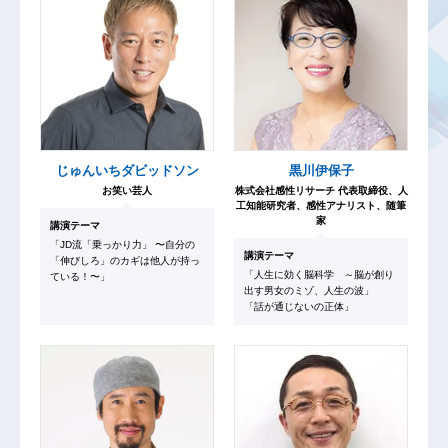
じゅんいちダビッドソン
黒川伊保子
お笑い芸人
株式会社感性リサーチ 代表取締役、人
工知能研究者、感性アナリスト、随筆
家
講演テーマ
「JD流「乗っかり力」 〜自分の
講演テーマ
「伸びしろ」のカギは他人が持っ
「人生に効く脳科学 ～脳が創り
ている！〜」
出す男女のミゾ、人生の波」
「話が通じないの正体」