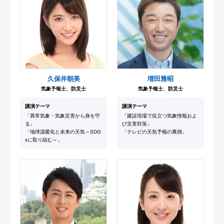
久保井朝美
増田雅昭
気象予報士、防災士
気象予報士、防災士
講演テーマ
講演テーマ
「異常気象・気象災害から身を守
「建設現場で役立つ気象情報およ
る」
び災害対策」
「地球温暖化と未来の天気～SDG
「テレビの天気予報の裏側」
sに取り組む～」