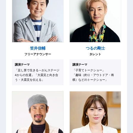
笠井信輔
つるの剛士
フリーアナウンサー
タレント
講演テーマ
講演テーマ
「足し算で生きる～がんステージ
「子育てトークショー」
4からの生還」「大震災と向き合
「趣味（釣り・アウトドア・将
う・大震災を伝える」
棋）などのトークショー」