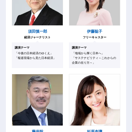
須田慎一郎
伊藤聡子
経済ジャーナリスト
フリーキャスター
講演テーマ
講演テーマ
「今後の日本経済のゆくえ」
「地域から輝く日本へ」
「報道現場から見た日本経済」
「サステナビリティ～これからの
企業の在り方～」
藤井聡
杉原杏璃