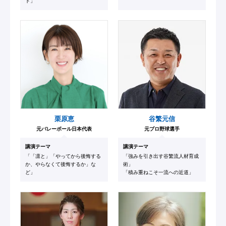
ト」
栗原恵
谷繁元信
元バレーボール日本代表
元プロ野球選手
講演テーマ
講演テーマ
「「凛と」「やってから後悔する
「強みを引き出す谷繁流人材育成
か、やらなくて後悔するか」な
術」
ど」
「積み重ねこそ一流への近道」