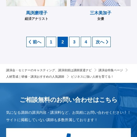
馬渕磨理子
三木美加子
経済アナリスト
女優
前へ
1
2
3
4
次へ
講演会・セミナーのキャスティング、講演依頼は講師派遣ナビ
講演会特集ページ
人材育成｜研修・講演おすすめの人気講師
ビジネスに強い人材を育てる！
ご相談無料のお問い合わせは
こちら
気になる講師の講演内容・講演料など、お気軽にお問い合わせください！！
サイトに掲載していない講師も多数所属しております！