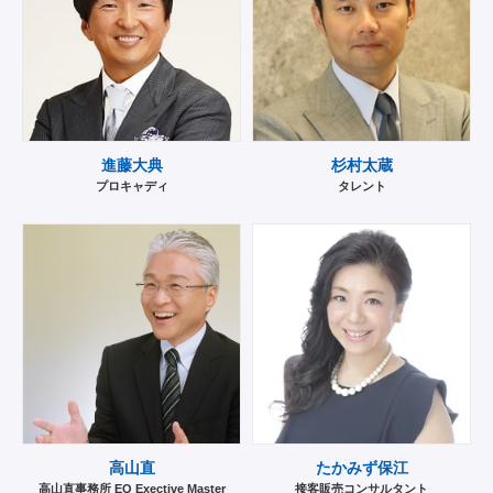
進藤大典
杉村太蔵
プロキャディ
タレント
高山直
たかみず保江
高山直事務所 EQ Exective Master
接客販売コンサルタント