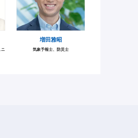
増田雅昭
ュニ
気象予報士、防災士