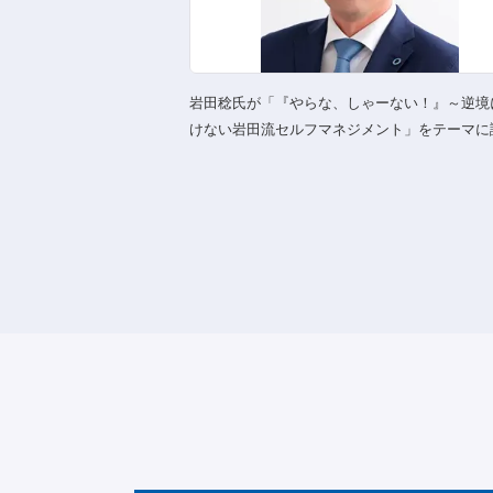
岩田稔氏が「『やらな、しゃーない！』～逆境
けない岩田流セルフマネジメント」をテーマに