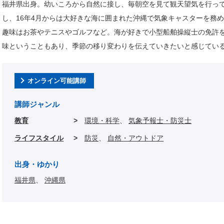
福井県出身。幼いころから自然に接し、毎朝空を見て観天望気を行って
し、16年4月からは大好きな海に囲まれた沖縄で気象キャスターを務
趣味はお茶やテニスやゴルフなど。海が好きで小型船舶操縦士の免許
味ということもあり、季節の移り変わりを伝えていきたいと感じてい
オンライン可能講師
講師ジャンル
教育
環境・科学
気象予報士・防災士
ライフスタイル
防災
自然・アウトドア
出身・ゆかり
福井県
沖縄県