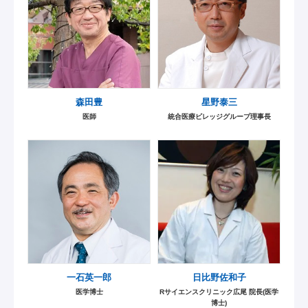
森田豊
星野泰三
医師
統合医療ビレッジグループ理事長
一石英一郎
日比野佐和子
医学博士
Rサイエンスクリニック広尾 院長(医学
博士)