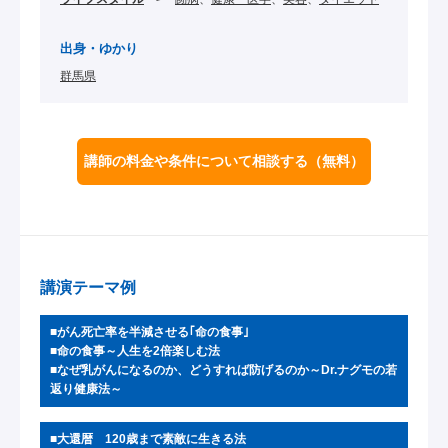
出身・ゆかり
群馬県
講師の料金や条件について相談する
（無料）
講演テーマ例
■がん死亡率を半減させる｢命の食事｣
■命の食事～人生を2倍楽しむ法
■なぜ乳がんになるのか、どうすれば防げるのか～Dr.ナグモの若
返り健康法～
■大還暦 120歳まで素敵に生きる法