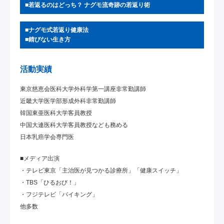
■若返るのはどっち？ ナグモ流奇跡の若返り術
■ナグモ式若返り健康法
■錆びない生き方
活動実績
東京慈恵会医科大学外科学第一講座非常勤講師
近畿大学医学部形成外科非常勤講師
韓国東亜医科大学客員教授
中国大連医科大学客員教授なども務める
日本乳癌学会専門医
■メディア出演
・テレビ東京「主治医が見つかる診療所」「健康スイッチ」
・TBS「ひるおび！」
・フジテレビ「バイキング」
他多数