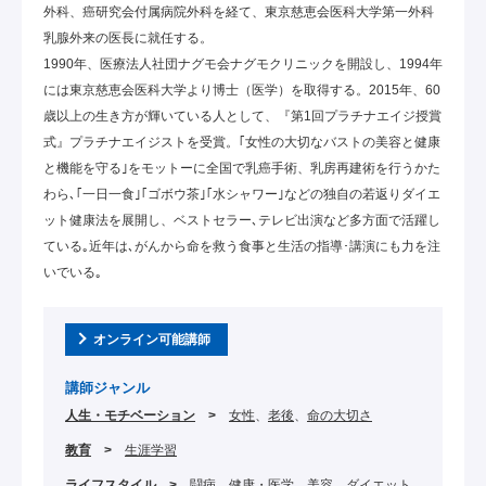
外科、癌研究会付属病院外科を経て、東京慈恵会医科大学第一外科
乳腺外来の医長に就任する。
1990年、医療法人社団ナグモ会ナグモクリニックを開設し、1994年
には東京慈恵会医科大学より博士（医学）を取得する。2015年、60
歳以上の生き方が輝いている人として、『第1回プラチナエイジ授賞
式』プラチナエイジストを受賞。｢女性の大切なバストの美容と健康
と機能を守る｣をモットーに全国で乳癌手術、乳房再建術を行うかた
わら､｢一日一食｣｢ゴボウ茶｣｢水シャワー｣などの独自の若返りダイエ
ット健康法を展開し、ベストセラー､テレビ出演など多方面で活躍し
ている｡近年は､がんから命を救う食事と生活の指導･講演にも力を注
いでいる｡
オンライン可能講師
講師ジャンル
人生・モチベーション
女性
老後
命の大切さ
教育
生涯学習
ライフスタイル
闘病
健康・医学
美容
ダイエット