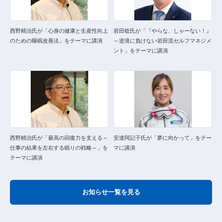
西野精治氏が「心身の健康と生産性向上
岩田稔氏が「『やらな、しゃーない！』
のための睡眠改善法」をテーマに講演
～逆境に負けない岩田流セルフマネジメ
ント」をテーマに講演
西野精治氏が「最高の回復力を支える～
安達阿記子氏が「夢に向かって」をテー
仕事の結果を左右する眠りの戦略～」を
マに講演
テーマに講演
お知らせ一覧を見る