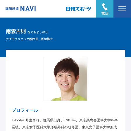
電話
南雲吉則
なぐもよしのり
ナグモクリニック総院長、医学博士
プロフィール
1955年8月生まれ、群馬県出身。1981年、東京慈恵会医科大学を卒
業後、東京女子医科大学形成外科の研修医、東京女子医科大学形成