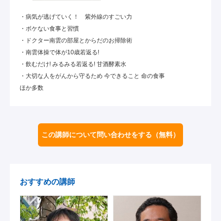
・病気が逃げていく！ 紫外線のすごい力
・ボケない食事と習慣
・ドクター南雲の部屋とからだのお掃除術
・南雲体操で体が10歳若返る!
・飲むだけ! みるみる若返る! 甘酒酵素水
・大切な人をがんから守るため 今できること 命の食事
ほか多数
この講師について問い合わせをする
（無料）
おすすめの講師