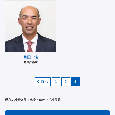
和田一浩
野球評論家
前へ
1
2
3
現在の検索条件：出身・ゆかり「埼玉県」