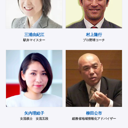
三浦由紀江
村上隆行
駅弁マイスター
プロ野球コーチ
矢内理絵子
柳田公市
女流棋士 女流五段
総務省地域情報化アドバイザー